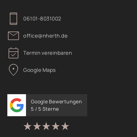
smartphone
06101-8031002
mail
office@nherth.de
event_available
Termin vereinbaren
location_on
Google Maps
Google Bewertungen
5 / 5 Sterne
star_rate
star_rate
star_rate
star_rate
star_rate