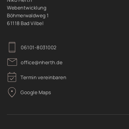
Webentwicklung
Böhmerwaldweg 1
61118 Bad Vilbel
smartphone
06101-8031002
mail
office@nherth.de
event_available
Termin vereinbaren
location_on
Google Maps